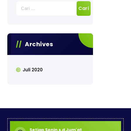
Cari
untuk:
Archives
Juli 2020
Setiap Senin s.d Jum'at