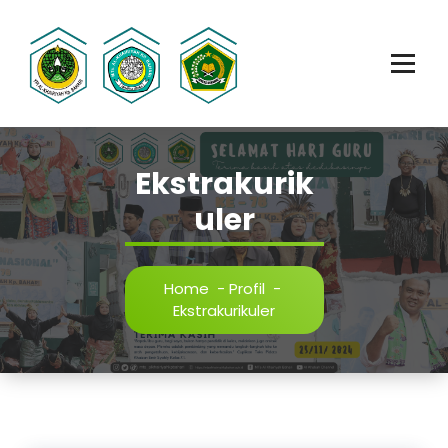
Skip
to
content
Ekstrakurik
uler
Home
-
Profil
-
Ekstrakurikuler